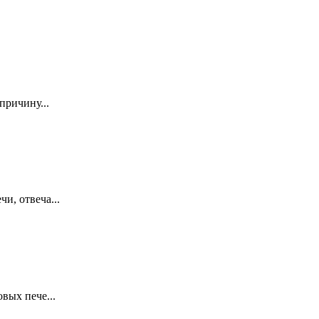
причину...
и, отвеча...
вых пече...