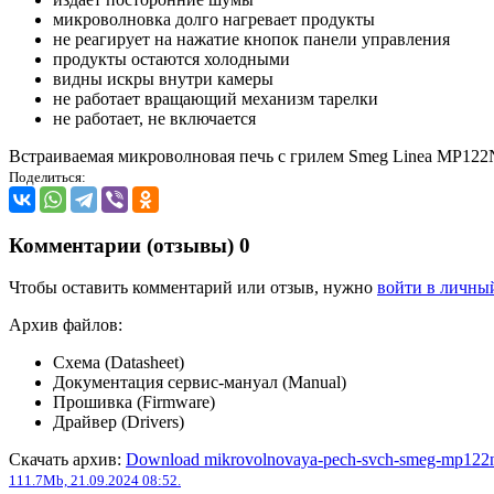
микроволновка долго нагревает продукты
не реагирует на нажатие кнопок панели управления
продукты остаются холодными
видны искры внутри камеры
не работает вращающий механизм тарелки
не работает, не включается
Встраиваемая микроволновая печь с грилем Smeg Linea MP122
Поделиться:
Комментарии (отзывы)
0
Чтобы оставить комментарий или отзыв, нужно
войти в личны
Архив файлов:
Схема (Datasheet)
Документация сервис-мануал (Manual)
Прошивка (Firmware)
Драйвер (Drivers)
Скачать архив:
Download mikrovolnovaya-pech-svch-smeg-mp122n
111.7Mb, 21.09.2024 08:52.