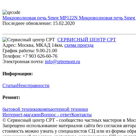
Микроволновая печь Smeg MP122N
Микроволновая печь Smeg
Последнее обновление: 15.02.2020
СЕРВИСНЫЙ ЦЕНТР СРТ
Адрес:
Москва
,
МКАД 14км
,
cхема проезда
График работы:
9.00-21.00
Телефон:
+7 903 626-60-76
Электронная почта:
info@srtremont.ru
Информация:
Статьи
Неисправности
Ремонт:
бытовой техники
компьютерной техники
Интернет-магазин
Вопрос - ответ
Контакты
© Сервисный центр СРТ - сообщество частных мастеров в Моск
Запрещено использование материалов сайта без согласия авто
стоимость можно узнать у специалистов СЦ или из формы обра