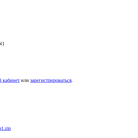
N1
й кабинет
или
зарегистрироваться
.
1.zip