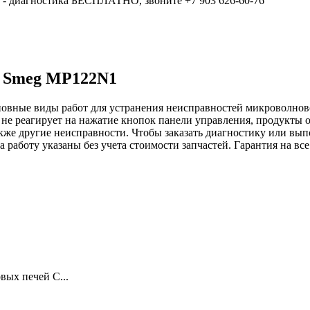
е - диагностика БЕСПЛАТНО, звоните +7 903 626-60-76
и Smeg MP122N1
новные виды работ для устранения неисправностей микроволнов
не реагирует на нажатие кнопок панели управления, продукты 
также другие неисправности. Чтобы заказать диагностику или в
а работу указаны без учета стоимости запчастей. Гарантия на в
ых печей С...