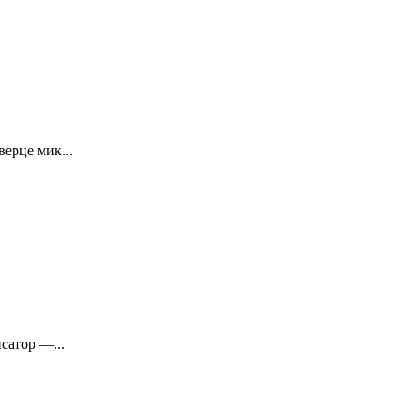
ерце мик...
сатор —...