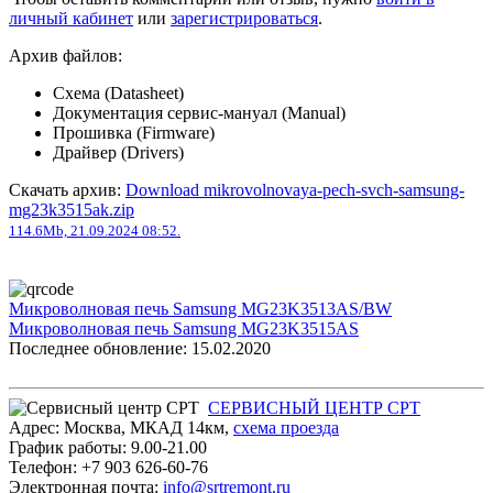
личный кабинет
или
зарегистрироваться
.
Архив файлов:
Схема (Datasheet)
Документация сервис-мануал (Manual)
Прошивка (Firmware)
Драйвер (Drivers)
Скачать архив:
Download mikrovolnovaya-pech-svch-samsung-
mg23k3515ak.zip
114.6Mb, 21.09.2024 08:52.
Микроволновая печь Samsung MG23K3513AS/BW
Микроволновая печь Samsung MG23K3515AS
Последнее обновление: 15.02.2020
СЕРВИСНЫЙ ЦЕНТР СРТ
Адрес:
Москва
,
МКАД 14км
,
cхема проезда
График работы:
9.00-21.00
Телефон:
+7 903 626-60-76
Электронная почта:
info@srtremont.ru