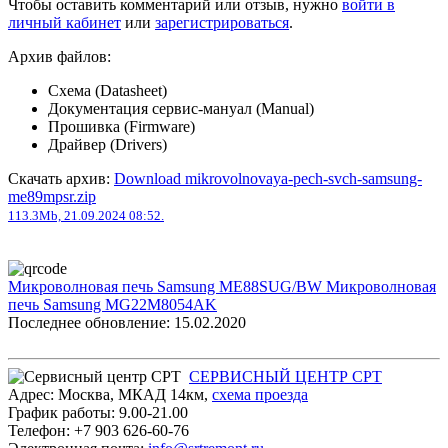
Чтобы оставить комментарий или отзыв, нужно
войти в
личный кабинет
или
зарегистрироваться
.
Архив файлов:
Схема (Datasheet)
Документация сервис-мануал (Manual)
Прошивка (Firmware)
Драйвер (Drivers)
Скачать архив:
Download mikrovolnovaya-pech-svch-samsung-
me89mpsr.zip
113.3Mb, 21.09.2024 08:52.
Микроволновая печь Samsung ME88SUG/BW
Микроволновая
печь Samsung MG22M8054AK
Последнее обновление: 15.02.2020
СЕРВИСНЫЙ ЦЕНТР СРТ
Адрес:
Москва
,
МКАД 14км
,
cхема проезда
График работы:
9.00-21.00
Телефон:
+7 903 626-60-76