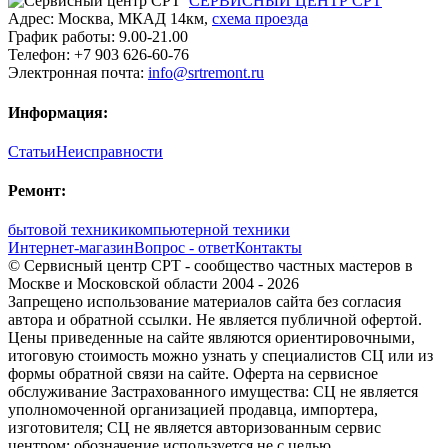
СЕРВИСНЫЙ ЦЕНТР СРТ
Адрес:
Москва
,
МКАД 14км
,
cхема проезда
График работы:
9.00-21.00
Телефон:
+7 903 626-60-76
Электронная почта:
info@srtremont.ru
Информация:
Статьи
Неисправности
Ремонт:
бытовой техники
компьютерной техники
Интернет-магазин
Вопрос - ответ
Контакты
© Сервисный центр СРТ - сообщество частных мастеров в
Москве и Московской области 2004 - 2026
Запрещено использование материалов сайта без согласия
автора и обратной ссылки. Не является публичной офертой.
Цены приведенные на сайте являются ориентировочными,
итоговую стоимость можно узнать у специалистов СЦ или из
формы обратной связи на сайте. Оферта на сервисное
обслуживание Застрахованного имущества: СЦ не является
уполномоченной организацией продавца, импортера,
изготовителя; СЦ не является авторизованным сервис
центром; обозначение используется не с целью