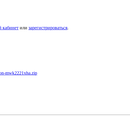
й кабинет
или
зарегистрироваться
.
ston-mwk2221xha.zip