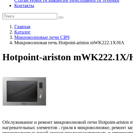
Статьи
Новости
Вакансии
Неисправности техники
Контакты
Главная
Каталог
Микроволновые печи СВЧ
Микроволновая печь Hotpoint-ariston mWK222.1X/HA
Hotpoint-ariston mWK222.1X/
Обслуживание и ремонт микроволновой печи Hotpoint-ariston m
нагревательных элементов - гриля в микроволновке, ремонт з
микроволновых печей смогут продиагностировать и отремонти