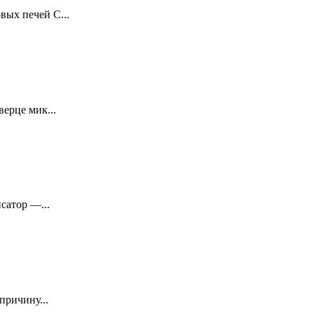
ых печей С...
ерце мик...
сатор —...
причину...