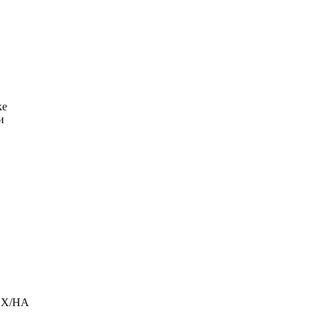
ке
и
1 X/HA