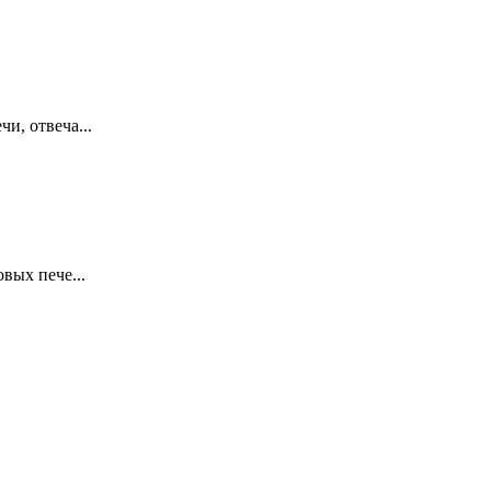
и, отвеча...
вых пече...