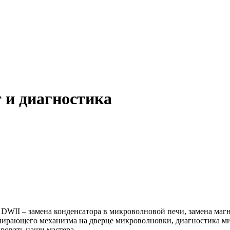
 и диагностика
II – замена конденсатора в микроволновой печи, замена магнет
апирающего механизма на дверце микроволновки, диагностика м
ровать наши мастера.