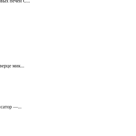
ых печей С...
ерце мик...
сатор —...