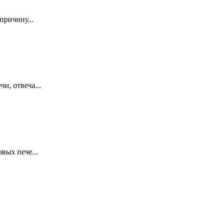
причину...
и, отвеча...
вых пече...