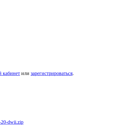
й кабинет
или
зарегистрироваться
.
20-dwii.zip