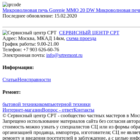
Микроволновая печь Gorenje MMO 20 DW
Микроволновая печ
Последнее обновление: 15.02.2020
СЕРВИСНЫЙ ЦЕНТР СРТ
Адрес:
Москва
,
МКАД 14км
,
cхема проезда
График работы:
9.00-21.00
Телефон:
+7 903 626-60-76
Электронная почта:
info@srtremont.ru
Информация:
Статьи
Неисправности
Ремонт:
бытовой техники
компьютерной техники
Интернет-магазин
Вопрос - ответ
Контакты
© Сервисный центр СРТ - сообщество частных мастеров в Моск
Запрещено использование материалов сайта без согласия авто
стоимость можно узнать у специалистов СЦ или из формы обра
организацией продавца, импортера, изготовителя; СЦ не явля
ремонту и введения посетителей в заблуждение, а с целью ин