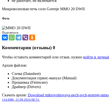
не работает, не включается
Микроволновая печь соло Gorenje MMO 20 DWII
Фото
Поделиться:
Комментарии (отзывы)
0
Чтобы оставить комментарий или отзыв, нужно
войти в личны
Архив файлов:
Схема (Datasheet)
Документация сервис-мануал (Manual)
Прошивка (Firmware)
Драйвер (Drivers)
Скачать архив:
Download mikrovolnovaya-pech-svch-gorenje-mmo-
114.6Mb, 21.09.2024 08:51.