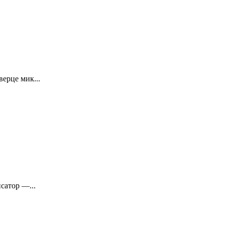
ерце мик...
сатор —...