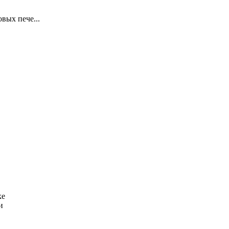
вых пече...
ке
и