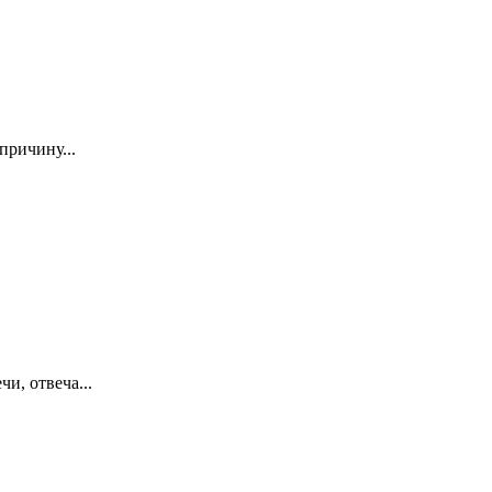
причину...
и, отвеча...