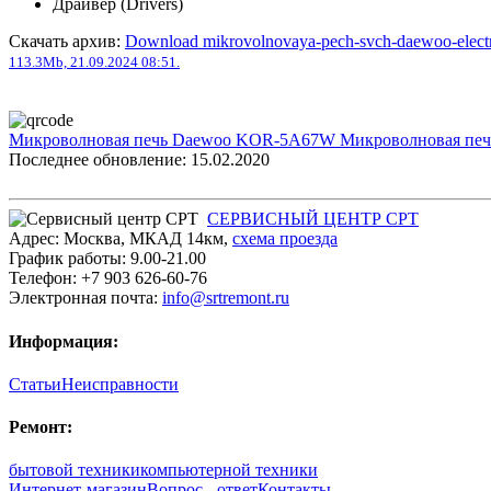
Драйвер (Drivers)
Скачать архив:
Download mikrovolnovaya-pech-svch-daewoo-electr
113.3Mb, 21.09.2024 08:51.
Микроволновая печь Daewoo KOR-5A67W
Микроволновая пе
Последнее обновление: 15.02.2020
СЕРВИСНЫЙ ЦЕНТР СРТ
Адрес:
Москва
,
МКАД 14км
,
cхема проезда
График работы:
9.00-21.00
Телефон:
+7 903 626-60-76
Электронная почта:
info@srtremont.ru
Информация:
Статьи
Неисправности
Ремонт:
бытовой техники
компьютерной техники
Интернет-магазин
Вопрос - ответ
Контакты