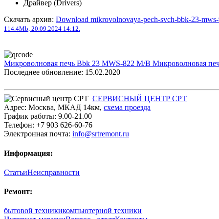
Драйвер (Drivers)
Скачать архив:
Download mikrovolnovaya-pech-svch-bbk-23-mws-
114.4Mb, 20.09.2024 14:12.
Микроволновая печь Bbk 23 MWS-822 M/B
Микроволновая пе
Последнее обновление: 15.02.2020
СЕРВИСНЫЙ ЦЕНТР СРТ
Адрес:
Москва
,
МКАД 14км
,
cхема проезда
График работы:
9.00-21.00
Телефон:
+7 903 626-60-76
Электронная почта:
info@srtremont.ru
Информация:
Статьи
Неисправности
Ремонт:
бытовой техники
компьютерной техники