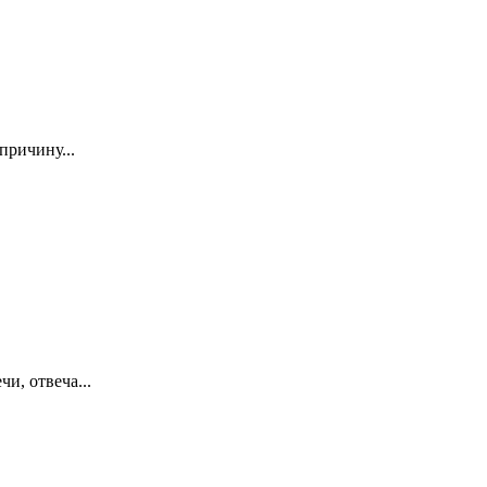
причину...
и, отвеча...