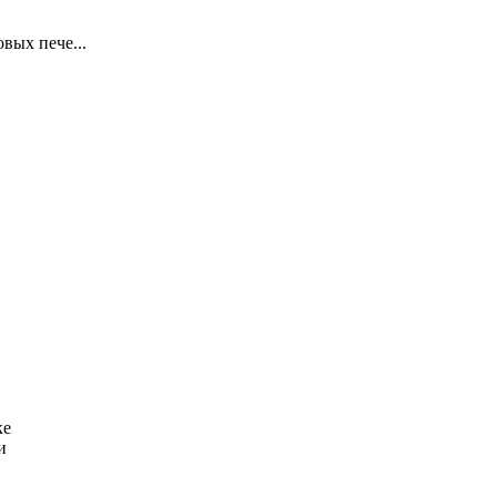
вых пече...
ке
и