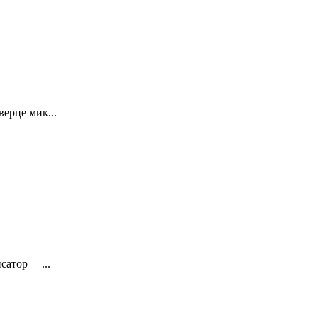
ерце мик...
сатор —...