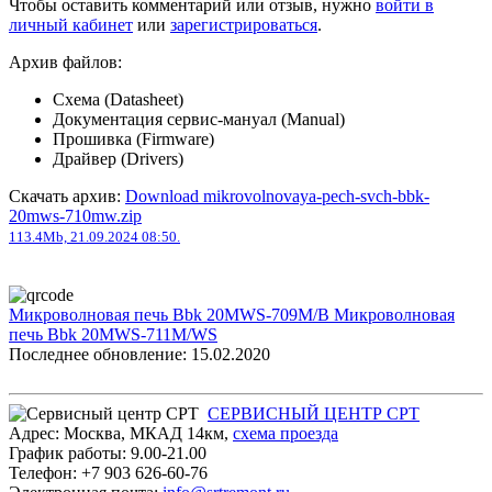
Чтобы оставить комментарий или отзыв, нужно
войти в
личный кабинет
или
зарегистрироваться
.
Архив файлов:
Схема (Datasheet)
Документация сервис-мануал (Manual)
Прошивка (Firmware)
Драйвер (Drivers)
Скачать архив:
Download mikrovolnovaya-pech-svch-bbk-
20mws-710mw.zip
113.4Mb, 21.09.2024 08:50.
Микроволновая печь Bbk 20MWS-709M/B
Микроволновая
печь Bbk 20MWS-711M/WS
Последнее обновление: 15.02.2020
СЕРВИСНЫЙ ЦЕНТР СРТ
Адрес:
Москва
,
МКАД 14км
,
cхема проезда
График работы:
9.00-21.00
Телефон:
+7 903 626-60-76