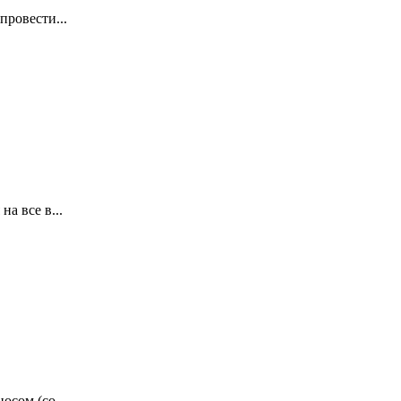
ровести...
а все в...
сом (со...