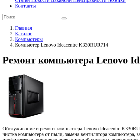
Статьи
Новости
Вакансии
Неисправности техники
Контакты
Главная
Каталог
Компьютеры
Компьютер Lenovo Ideacentre K330RUR714
Ремонт компьютера Lenovo I
Обслуживание и ремонт компьютера Lenovo Ideacentre K330RUR
чистка компьютера от пыли, замена вентилятора компьютера, з
профилактика, установка операционной системы, диагностика