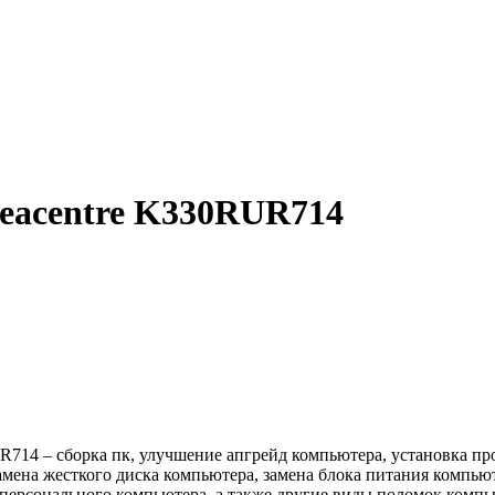
deacentre K330RUR714
714 – сборка пк, улучшение апгрейд компьютера, установка пр
амена жесткого диска компьютера, замена блока питания компью
 персонального компьютера, а также другие виды поломок комп