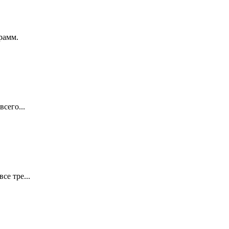
рамм.
сего...
се тре...