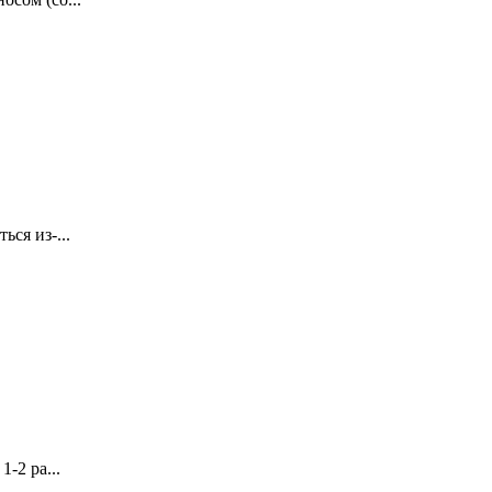
ся из-...
-2 ра...