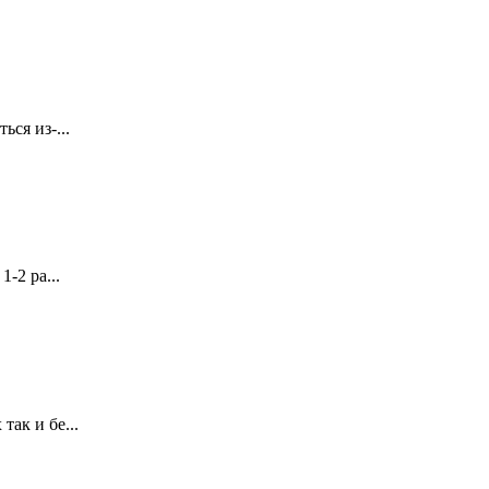
ся из-...
-2 ра...
ак и бе...