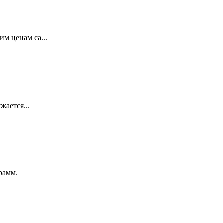
м ценам са...
жается...
рамм.