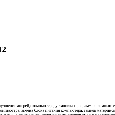
12
улучшение апгрейд компьютера, установка программ на компьюте
компьютера, замена блока питания компьютера, замена материнс
, а также другие виды поломок компьютеров смогут продиагнос