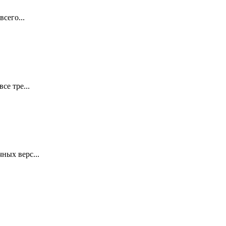
сего...
се тре...
ных верс...