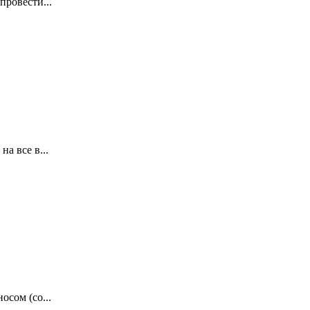
ровести...
а все в...
сом (со...