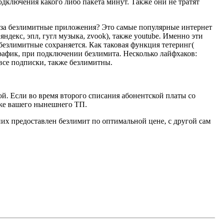
одключения какого либо пакета минут. Также они не тратят
 же за безлимитные приложения? Это самые популярные интернет
ндекс, эпл, гугл музыка, zvook), также youtube. Именно эти
 безлимитные сохраняется. Как таковая функция тетеринг(
трафик, при подключении безлимита. Несколько лайфхаков:
се подписки, также безлимитны.
й. Если во время второго списания абонентской платы со
оже вашего нынешнего ТП.
их предоставлен безлимит по оптимальной цене, с другой сам