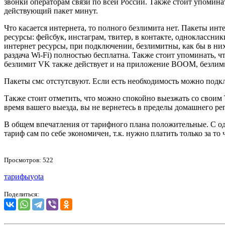
звонки операторам связи по всей России. Также стоит упоминат
действующий пакет минут.
Что касается интернета, то полного безлимита нет. Пакеты инт
ресурсы: фейсбук, инстаграм, твитер, в контакте, одноклассник
интернет ресурсы, при подключении, безлимитны, как бы в них 
раздача Wi-Fi) полностью бесплатна. Также стоит упоминать, 
безлимит VK также действует и на приложение BOOM, безлими
Пакеты смс отстутсвуют. Если есть необходимость можно подкл
Также стоит отметить, что можно спокойно выезжать со своим 
время вашего выезда, вы не вернетесь в пределы домашнего р
В общем впечатления от тарифного плана положительные. С од
тариф сам по себе экономичен, т.к. нужно платить только за то
Просмотров: 522
тарифы
yota
Поделиться: