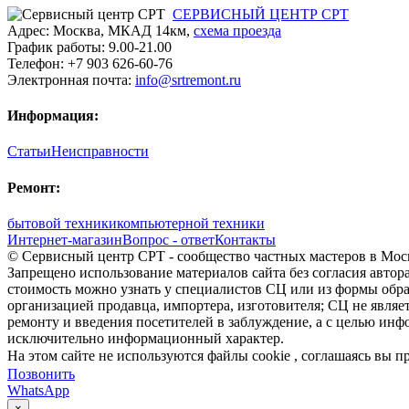
СЕРВИСНЫЙ ЦЕНТР СРТ
Адрес:
Москва
,
МКАД 14км
,
cхема проезда
График работы:
9.00-21.00
Телефон:
+7 903 626-60-76
Электронная почта:
info@srtremont.ru
Информация:
Статьи
Неисправности
Ремонт:
бытовой техники
компьютерной техники
Интернет-магазин
Вопрос - ответ
Контакты
© Сервисный центр СРТ - сообщество частных мастеров в Моск
Запрещено использование материалов сайта без согласия авто
стоимость можно узнать у специалистов СЦ или из формы обра
организацией продавца, импортера, изготовителя; СЦ не явля
ремонту и введения посетителей в заблуждение, а с целью ин
исключительно информационный характер.
На этом сайте не используются файлы cookie
, соглашаясь вы 
Позвонить
WhatsApp
×