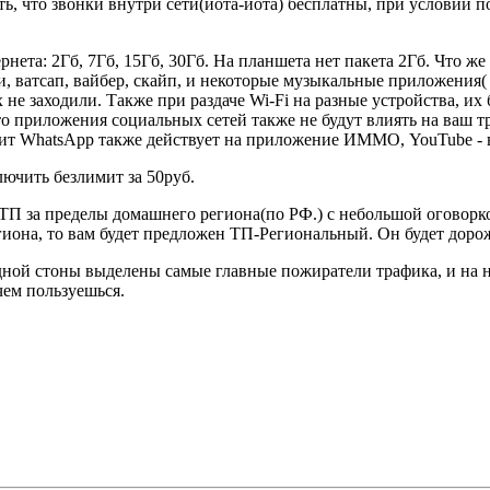
ь, что звонки внутри сети(йота-йота) бесплатны, при условии п
ернета: 2Гб, 7Гб, 15Гб, 30Гб. На планшета нет пакета 2Гб. Что
и, ватсап, вайбер, скайп, и некоторые музыкальные приложения( я
не заходили. Также при раздаче Wi-Fi на разные устройства, их
что приложения социальных сетей также не будут влиять на ваш 
т WhatsApp также действует на приложение ИММО, YouTube - в
ючить безлимит за 50руб.
ТП за пределы домашнего региона(по РФ.) с небольшой оговорко
егиона, то вам будет предложен ТП-Региональный. Он будет дор
ной стоны выделены самые главные пожиратели трафика, и на н
 чем пользуешься.