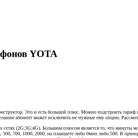
тфонов YOTA
нструктор. Это и есть большой плюс. Можно подстроить тариф п
елании абонент может исключить не нужные ему опции. Рассмо
х сетях (2G;3G;4G). Большим плюсом является то, что минуты мо
0, 500, 700, 1000, 2000, на планшете либо 0мин либо 500. В принц