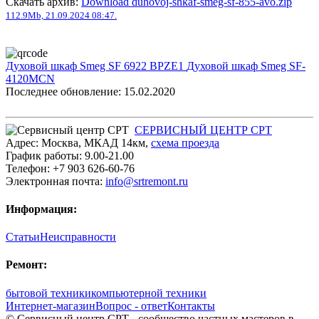
Скачать архив:
Download duhovoj-shkaf-smeg-sf-855-avo.zip
112.9Mb, 21.09.2024 08:47.
Духовой шкаф Smeg SF 6922 BPZE1
Духовой шкаф Smeg SF-
4120MCN
Последнее обновление: 15.02.2020
СЕРВИСНЫЙ ЦЕНТР СРТ
Адрес:
Москва
,
МКАД 14км
,
cхема проезда
График работы:
9.00-21.00
Телефон:
+7 903 626-60-76
Электронная почта:
info@srtremont.ru
Информация:
Статьи
Неисправности
Ремонт:
бытовой техники
компьютерной техники
Интернет-магазин
Вопрос - ответ
Контакты
© Сервисный центр СРТ - сообщество частных мастеров в