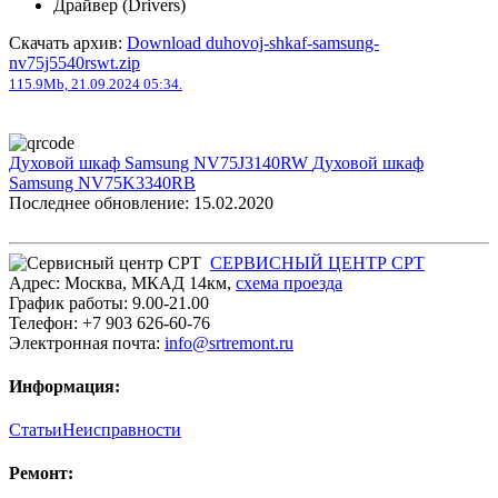
Драйвер (Drivers)
Скачать архив:
Download duhovoj-shkaf-samsung-
nv75j5540rswt.zip
115.9Mb, 21.09.2024 05:34.
Духовой шкаф Samsung NV75J3140RW
Духовой шкаф
Samsung NV75K3340RB
Последнее обновление: 15.02.2020
СЕРВИСНЫЙ ЦЕНТР СРТ
Адрес:
Москва
,
МКАД 14км
,
cхема проезда
График работы:
9.00-21.00
Телефон:
+7 903 626-60-76
Электронная почта:
info@srtremont.ru
Информация:
Статьи
Неисправности
Ремонт: