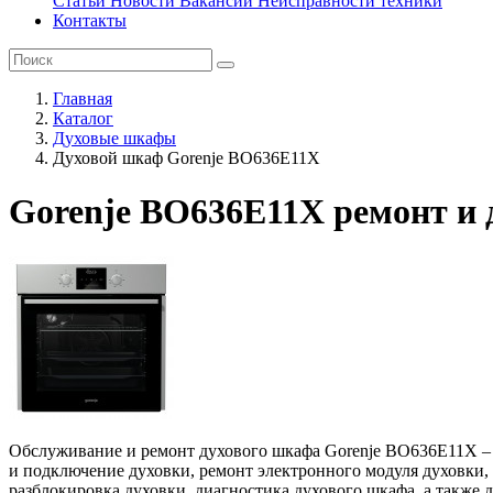
Статьи
Новости
Вакансии
Неисправности техники
Контакты
Главная
Каталог
Духовые шкафы
Духовой шкаф Gorenje BO636E11X
Gorenje BO636E11X ремонт и 
Обслуживание и ремонт духового шкафа Gorenje BO636E11X – за
и подключение духовки, ремонт электронного модуля духовки, 
разблокировка духовки, диагностика духового шкафа, а также