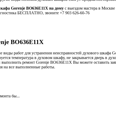
шкафа Gorenje BO636E11X на дому
с выездом мастера в Москве 
иагностика БЕСПЛАТНО, звоните +7 903 626-60-76
enje BO636E11X
е виды работ для устранения неисправностей духового шкафа Gor
ируется температура в духовом шкафу, не закрывается дверь в дух
ли выполнить ремонт Gorenje BO636E11X Вы можете оставить зая
тия на все выполненные работы.
монта бы...