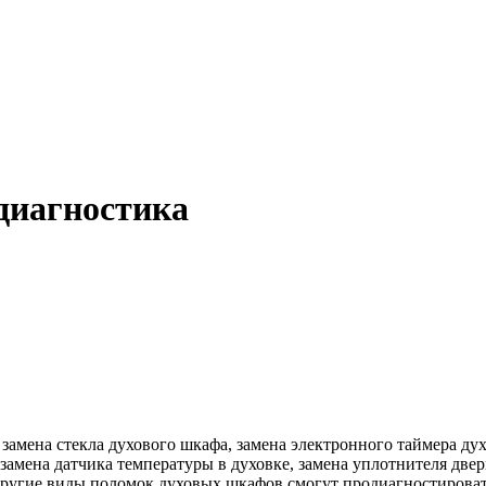
диагностика
мена стекла духового шкафа, замена электронного таймера духо
замена датчика температуры в духовке, замена уплотнителя двер
 другие виды поломок духовых шкафов смогут продиагностироват