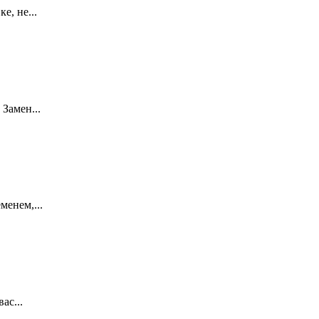
е, не...
Замен...
менем,...
ас...