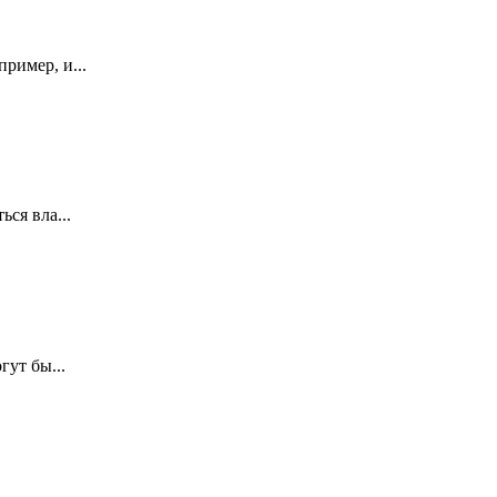
ример, и...
ся вла...
гут бы...