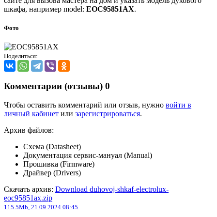
сайте для вызова мастера на дом и указать модель духового
шкафа, например model:
EOC95851AX
.
Фото
Поделиться:
Комментарии (отзывы)
0
Чтобы оставить комментарий или отзыв, нужно
войти в
личный кабинет
или
зарегистрироваться
.
Архив файлов:
Схема (Datasheet)
Документация сервис-мануал (Manual)
Прошивка (Firmware)
Драйвер (Drivers)
Скачать архив:
Download duhovoj-shkaf-electrolux-
eoc95851ax.zip
115.5Mb, 21.09.2024 08:45.