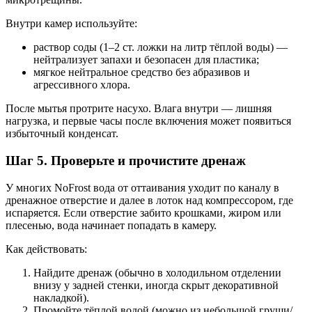
Внутри камер используйте:
раствор соды (1–2 ст. ложки на литр тёплой воды) —
нейтрализует запахи и безопасен для пластика;
мягкое нейтральное средство без абразивов и
агрессивного хлора.
После мытья протрите насухо. Влага внутри — лишняя
нагрузка, и первые часы после включения может появиться
избыточный конденсат.
Шаг 5. Проверьте и прочистите дренаж
У многих NoFrost вода от оттаивания уходит по каналу в
дренажное отверстие и далее в лоток над компрессором, где
испаряется. Если отверстие забито крошками, жиром или
плесенью, вода начинает попадать в камеру.
Как действовать:
Найдите дренаж (обычно в холодильном отделении
внизу у задней стенки, иногда скрыт декоративной
накладкой).
Промойте тёплой водой (можно из небольшой груши/