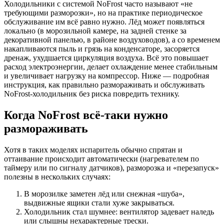
Холодильники с системой NoFrost часто называют «не
требующими разморозки», но на практике периодическое
обслуживание им всё равно нужно. Лёд может появляться
локально (в морозильной камере, на задней стенке за
декоративной панелью, в районе воздуховодов), а со временем
накапливаются пыль и грязь на конденсаторе, засоряется
дренаж, ухудшается циркуляция воздуха. Всё это повышает
расход электроэнергии, делает охлаждение менее стабильным
и увеличивает нагрузку на компрессор. Ниже — подробная
инструкция, как правильно размораживать и обслуживать
NoFrost-холодильник без риска повредить технику.
Когда NoFrost всё-таки нужно
размораживать
Хотя в таких моделях испаритель обычно спрятан и
оттаивание происходит автоматически (нагревателем по
таймеру или по сигналу датчиков), разморозка и «перезапуск»
полезны в нескольких случаях:
В морозилке заметен лёд или снежная «шуба»,
выдвижные ящики стали хуже закрываться.
Холодильник стал шумнее: вентилятор задевает наледь
или слышны нехарактерные трески.