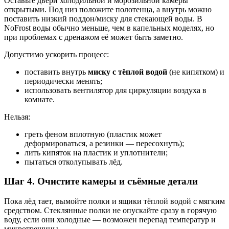
Оставьте двери холодильной и морозильной камеры
открытыми. Под низ положите полотенца, а внутрь можно
поставить низкий поддон/миску для стекающей воды. В
NoFrost воды обычно меньше, чем в капельных моделях, но
при проблемах с дренажом её может быть заметно.
Допустимо ускорить процесс:
поставить внутрь
миску с тёплой водой
(не кипятком) и
периодически менять;
использовать вентилятор для циркуляции воздуха в
комнате.
Нельзя:
греть феном вплотную (пластик может
деформироваться, а резинки — пересохнуть);
лить кипяток на пластик и уплотнители;
пытаться отколупывать лёд.
Шаг 4. Очистите камеры и съёмные детали
Пока лёд тает, вымойте полки и ящики тёплой водой с мягким
средством. Стеклянные полки не опускайте сразу в горячую
воду, если они холодные — возможен перепад температур и
микротрещины.