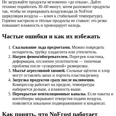
Не загружайте продукты мгновенно «до отказа». Дайте
технике поработать 30–60 минут, затем разложите продукты
так, чтобы не перекрывать воздуховоды (в NoFrost
циркуляция воздуха — ключ к стабильной температуре).
Горячие кастрюли и тёплые продукты не ставьте: это резко
повышает влажность и провоцирует наледь.
Частые ошибки и как их избежать
Скалывание льда предметами.
Можно повредить
испаритель, трубку хладагента или утеплитель.
Нагрев феном/обогревателем.
Перегрев пластика,
деформация, отслоение уплотнителя — типичная
проблема после «ускоренной» разморозки.
Мытьё агрессивной химией.
Сильные щёлочи и хлор
могут оставлять запах и портить пластик/резину.
Загрузка продуктов сразу после включения.
Компрессор работает на пределе, температура
набирается дольше, а влажность выше.
Перекрытые вентиляционные каналы.
Если пакеты и
контейнеры закрывают отверстия подачи воздуха,
появляется локальное подмораживание и конденсат.
Как понять, что NoFrost работает